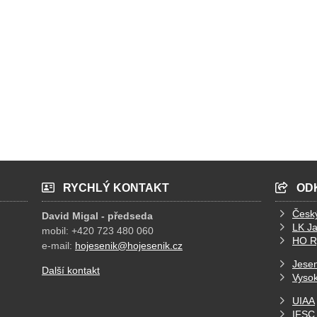
RYCHLÝ KONTAKT
OD
Česk
David Migal - předseda
LK J
mobil: +420 723 480 060
HO R
e-mail:
hojesenik@hojesenik.cz
Jesen
Další kontakt
Vysok
UIAA
IFSC