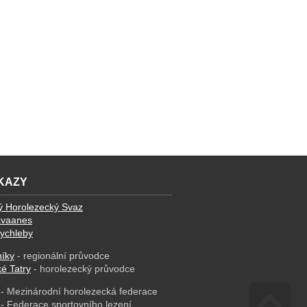
KAZY
ý Horolezecký Svaz
avaanes
ychleby
íky
- regionální průvodce
é Tatry
- horolezecký průvodce
- Mezinárodní horolezecká federace
- Federace sportovního lezení