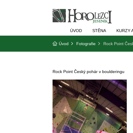
ÚVOD
STĚNA
KURZY 
Úvod
Fotografie
Rock Point Čes
Rock Point Český pohár v boulderingu