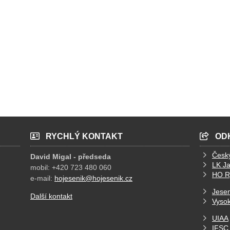
RYCHLÝ KONTAKT
OD
Česk
David Migal - předseda
LK J
mobil: +420 723 480 060
HO R
e-mail:
hojesenik@hojesenik.cz
Jesen
Další kontakt
Vysok
UIAA
IFSC