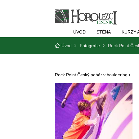
ÚVOD
STĚNA
KURZY 
Úvod
Fotografie
Rock Point Čes
Rock Point Český pohár v boulderingu