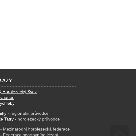
KAZY
ý Horolezecký Svaz
avaanes
ychleby
íky
- regionální průvodce
é Tatry
- horolezecký průvodce
- Mezinárodní horolezecká federace
- Federace sportovního lezení